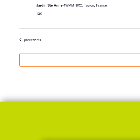
4WMM+8XC, Toulon, France
Jardin Ste Anne
12€
Évènements
précédents