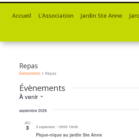
Accueil
L’Association
Jardin Ste Anne
Jar
Repas
Évènements
Repas
Évènements
À venir
Sélectionnez
septembre 2026
une
date.
JEU
3
3 septembre - 12h00
-
13h30
Pique-nique au jardin Ste Anne