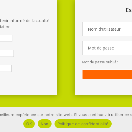
E
enir informé de l’actualité
iation.
Mot de passe oublié?
Site développé par
Quai 12 informatique
eilleure expérience sur notre site web. Si vous continuez à utiliser ce
Dernières modifications : 27-07-2026 11:16
OK
Non
Politique de confidentialité
Mentions
Légales
–
Politique de Confidentialité