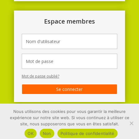
Espace membres
Mot de passe oublié?
Se connecter
Nous utilisons des cookies pour vous garantir la meilleure
expérience sur notre site web. Si vous continuez à utiliser ce
Site développé par
Quai 12 informatique
site, nous supposerons que vous en êtes satisfait.
Dernières modifications : 27-07-2026 11:16
OK
Non
Politique de confidentialité
Mentions
Légales
–
Politique de Confidentialité